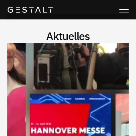
About Us
Unsere Lösungen
Aktuelles
Blog
Über uns
Services
Process
Coming Soon
Legal
404
Projekte
Book a call